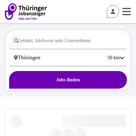
50
km
Jobs finden