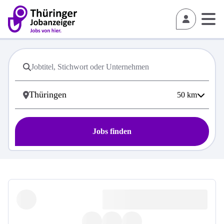
50
km
Jobs finden