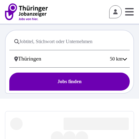
50
km
Jobs finden