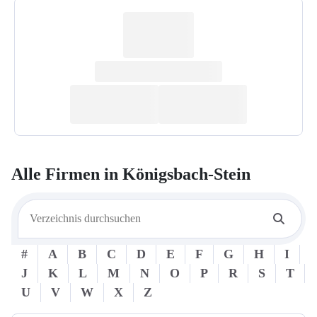
Alle Firmen in
Königsbach-Stein
#
A
B
C
D
E
F
G
H
I
J
K
L
M
N
O
P
R
S
T
U
V
W
X
Z