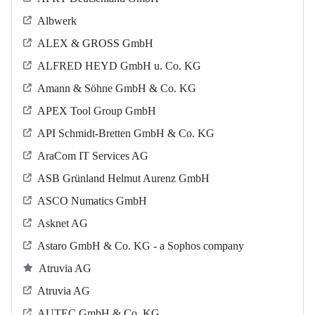
Albwerk
ALEX & GROSS GmbH
ALFRED HEYD GmbH u. Co. KG
Amann & Söhne GmbH & Co. KG
APEX Tool Group GmbH
API Schmidt-Bretten GmbH & Co. KG
AraCom IT Services AG
ASB Grün­land Helmut Au­renz GmbH
ASCO Numatics GmbH
Asknet AG
Astaro GmbH & Co. KG - a Sophos company
Atruvia AG
Atruvia AG
AUTEC GmbH & Co. KG