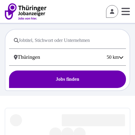
50
km
Jobs finden