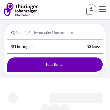
50
km
Jobs finden