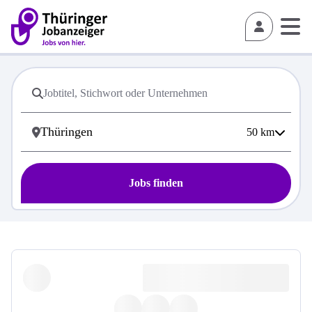
50
km
Jobs finden