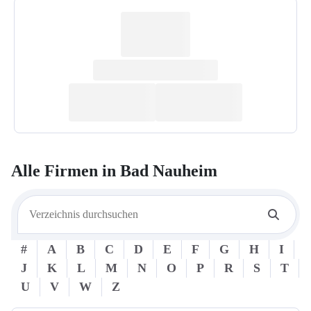
Alle Firmen in
Bad Nauheim
#
A
B
C
D
E
F
G
H
I
J
K
L
M
N
O
P
R
S
T
U
V
W
Z