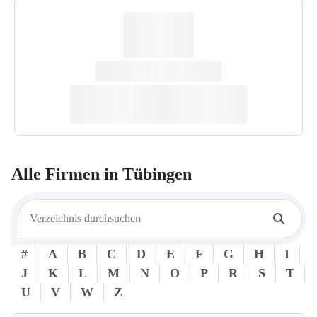
Alle Firmen in
Tübingen
#
A
B
C
D
E
F
G
H
I
J
K
L
M
N
O
P
R
S
T
U
V
W
Z