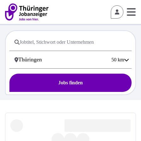
50
km
Jobs finden