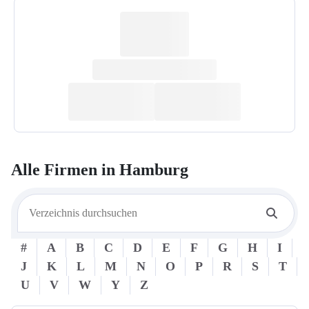
Alle Firmen in
Hamburg
#
A
B
C
D
E
F
G
H
I
J
K
L
M
N
O
P
R
S
T
U
V
W
Y
Z