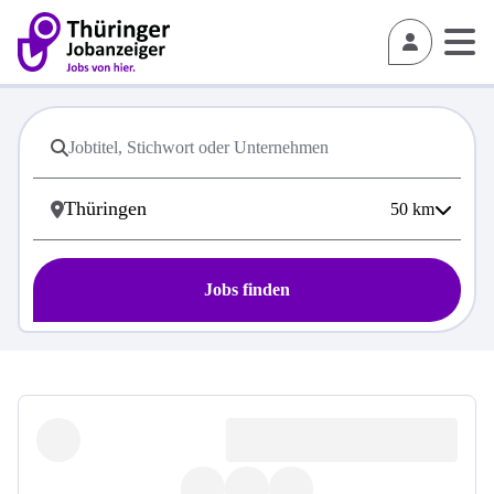
50
km
Jobs finden