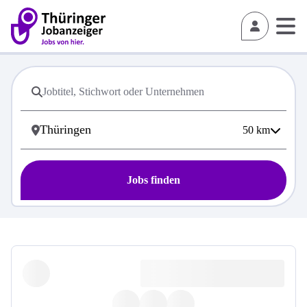
50
km
Jobs finden