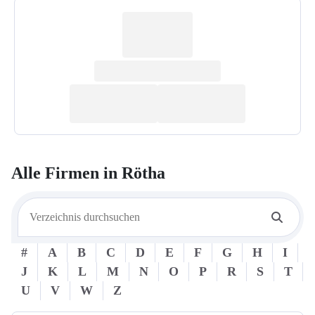
Alle Firmen in
Rötha
#
A
B
C
D
E
F
G
H
I
J
K
L
M
N
O
P
R
S
T
U
V
W
Z