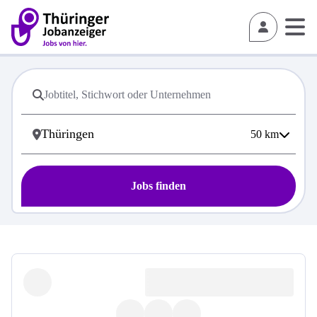
50
km
Jobs finden