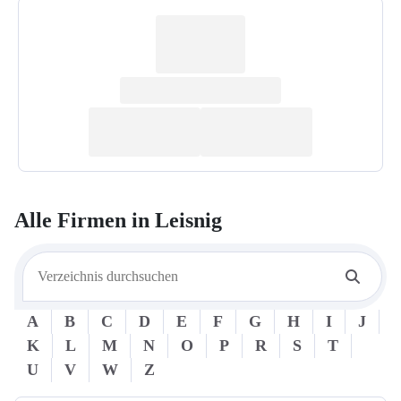
Alle Firmen in
Leisnig
A
B
C
D
E
F
G
H
I
J
K
L
M
N
O
P
R
S
T
U
V
W
Z