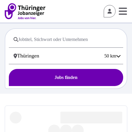
50
km
Jobs finden