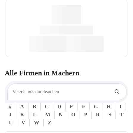
Alle Firmen in
Machern
#
A
B
C
D
E
F
G
H
I
J
K
L
M
N
O
P
R
S
T
U
V
W
Z