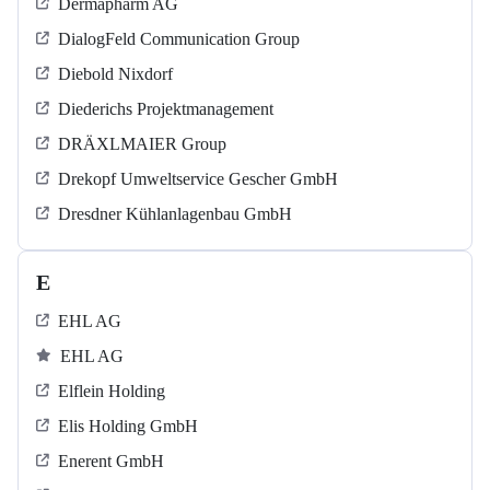
Dermapharm AG
DialogFeld Communication Group
Diebold Nixdorf
Diederichs Projektmanagement
DRÄXLMAIER Group
Drekopf Umweltservice Gescher GmbH
Dresdner Kühlanlagenbau GmbH
E
EHL AG
EHL AG
Elflein Holding
Elis Holding GmbH
Enerent GmbH