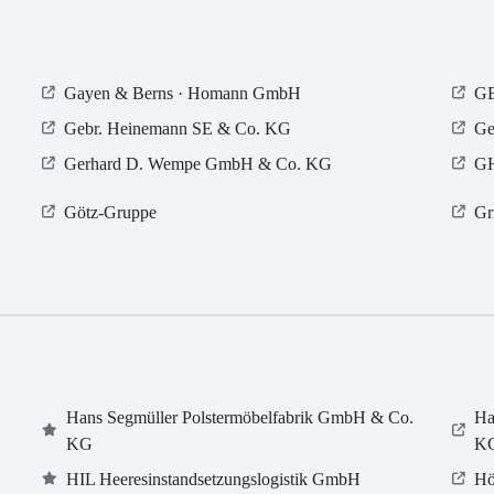
Gayen & Berns · Homann GmbH
GB
Gebr. Heinemann SE & Co. KG
Ge
Gerhard D. Wempe GmbH & Co. KG
GH
Götz-Gruppe
Gr
Hans Segmüller Polstermöbelfabrik GmbH & Co.
Ha
KG
K
HIL Heeresinstandsetzungslogistik GmbH
Hö