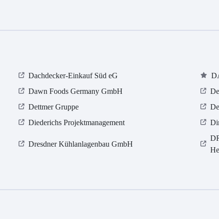
Dachdecker-Einkauf Süd eG
D
Dawn Foods Germany GmbH
De
Dettmer Gruppe
De
Diederichs Projektmanagement
Di
DR
Dresdner Kühlanlagenbau GmbH
He