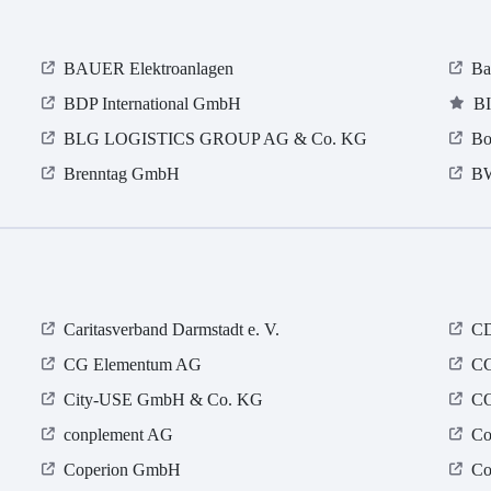
BAUER Elektroanlagen
Ba
BDP International GmbH
B
BLG LOGISTICS GROUP AG & Co. KG
Bo
Brenntag GmbH
BW
Caritasverband Darmstadt e. V.
CD
CG Elementum AG
CG
City-USE GmbH & Co. KG
C
conplement AG
Co
Coperion GmbH
Co