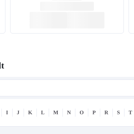
dt
I
J
K
L
M
N
O
P
R
S
T