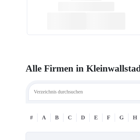
Alle Firmen in
Kleinwallsta
#
A
B
C
D
E
F
G
H