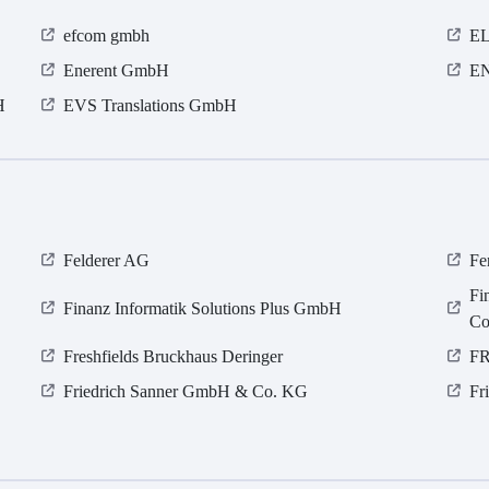
efcom gmbh
E
Enerent GmbH
EN
H
EVS Translations GmbH
Felderer AG
Fe
Fi
Finanz Informatik Solutions Plus GmbH
Co
Freshfields Bruckhaus Deringer
FR
Friedrich Sanner GmbH & Co. KG
Fr