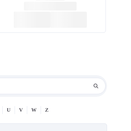
U
V
W
Z