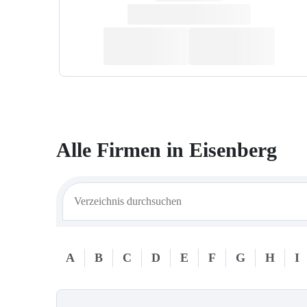
Alle Firmen in
Eisenberg
A
B
C
D
E
F
G
H
I