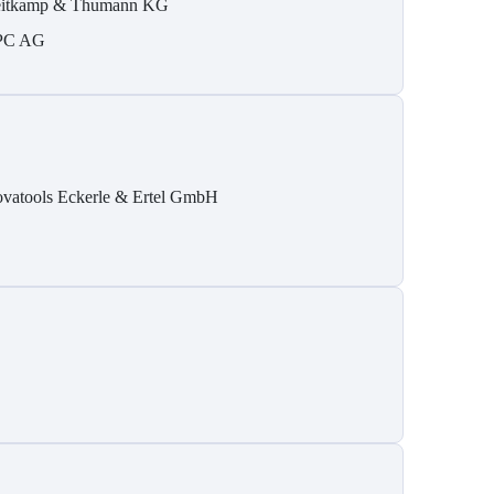
itkamp & Thumann KG
PC AG
ovatools Eckerle & Ertel GmbH