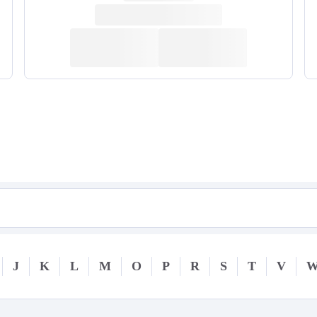
J
K
L
M
O
P
R
S
T
V