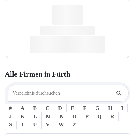
Alle Firmen in
Fürth
#
A
B
C
D
E
F
G
H
I
J
K
L
M
N
O
P
Q
R
S
T
U
V
W
Z