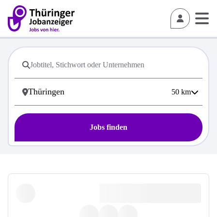
50
km
Jobs finden