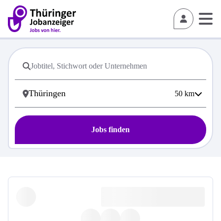
50
km
Jobs finden