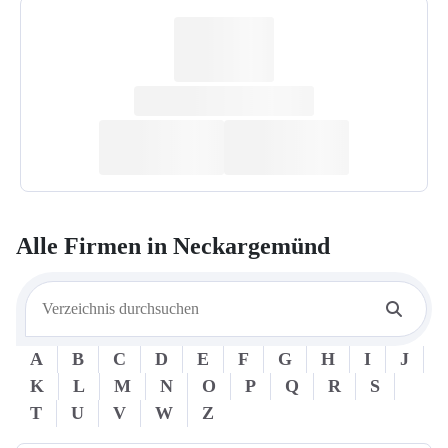
Alle Firmen in
Neckargemünd
A
B
C
D
E
F
G
H
I
J
K
L
M
N
O
P
Q
R
S
T
U
V
W
Z