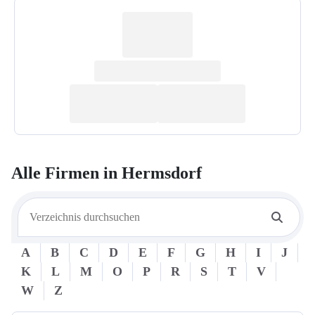
Alle Firmen in
Hermsdorf
A
B
C
D
E
F
G
H
I
J
K
L
M
O
P
R
S
T
V
W
Z