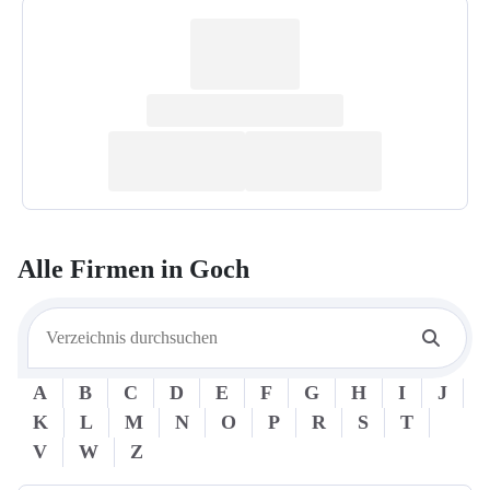
Alle Firmen in
Goch
A
B
C
D
E
F
G
H
I
J
K
L
M
N
O
P
R
S
T
V
W
Z