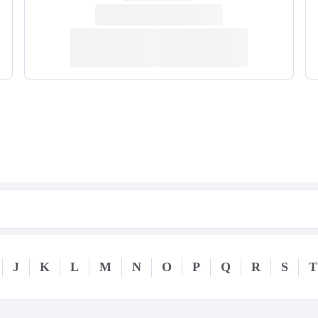
J
K
L
M
N
O
P
Q
R
S
T