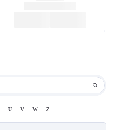
U
V
W
Z