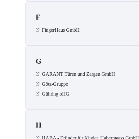
F
FingerHaus GmbH
G
GARANT Türen und Zargen GmbH
Götz-Gruppe
Gühring oHG
H
HABA - Erfinder für Kinder, Habermaass GmbH