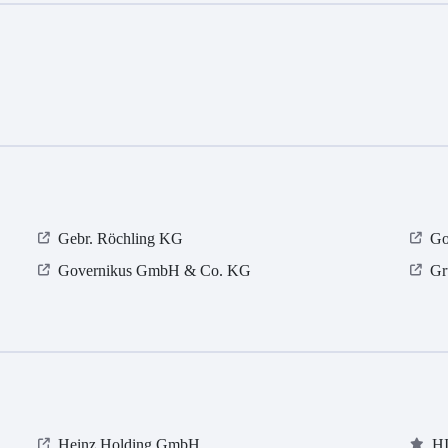
Gebr. Röchling KG
Go
Governikus GmbH & Co. KG
Gr
Heinz Holding GmbH
HI