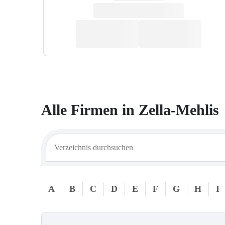
Alle Firmen in
Zella-Mehlis
A
B
C
D
E
F
G
H
I