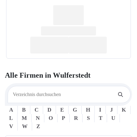
Alle Firmen in
Wulferstedt
A
B
C
D
E
G
H
I
J
K
L
M
N
O
P
R
S
T
U
V
W
Z