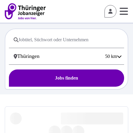
50
km
Jobs finden