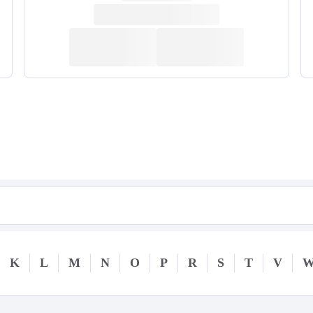
K
L
M
N
O
P
R
S
T
V