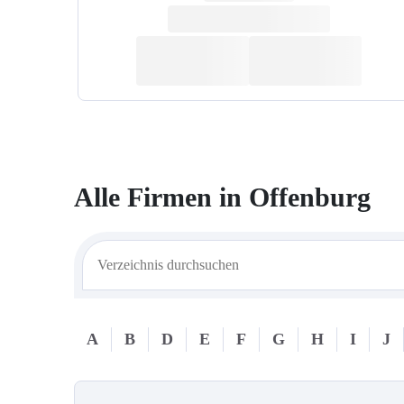
Alle Firmen in
Offenburg
A
B
D
E
F
G
H
I
J