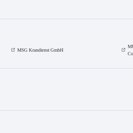
MU
MSG Krandienst GmbH
Co