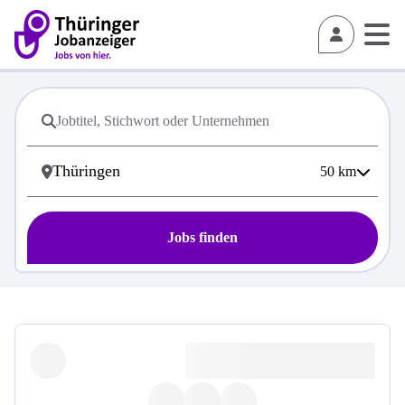
50
km
Jobs finden