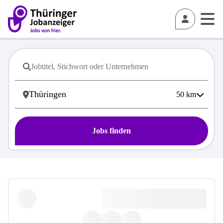
50
km
Jobs finden