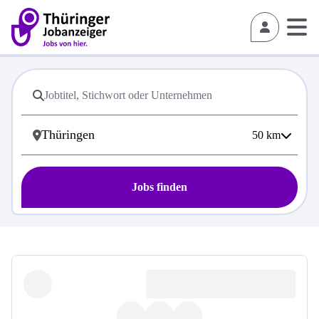
50
km
Jobs finden