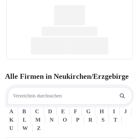
Alle Firmen in
Neukirchen/Erzgebirge
A
B
C
D
E
F
G
H
I
J
K
L
M
N
O
P
R
S
T
U
W
Z