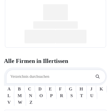
Alle Firmen in
Illertissen
A
B
C
D
E
F
G
H
J
K
L
M
N
O
P
R
S
T
U
V
W
Z