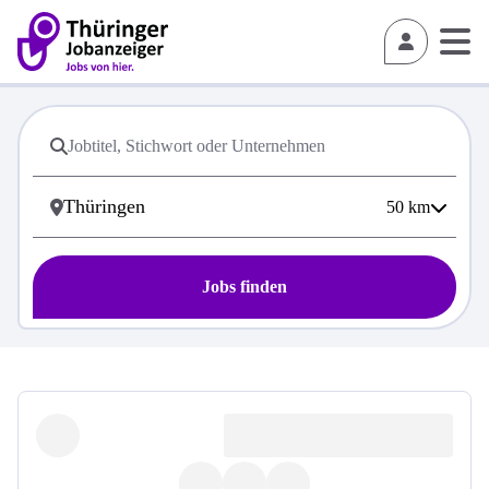
50
km
Jobs finden