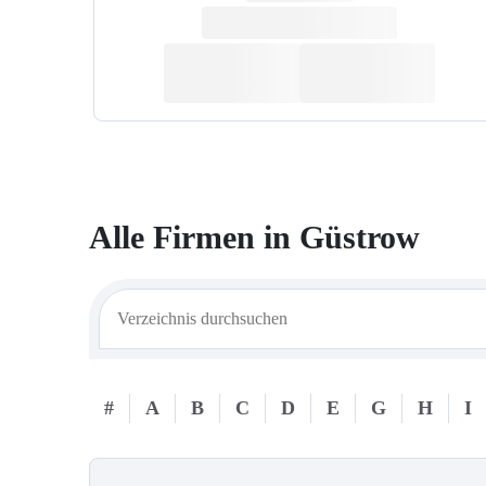
Alle Firmen in
Güstrow
#
A
B
C
D
E
G
H
I