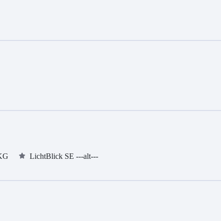
 KG
LichtBlick SE ---alt---