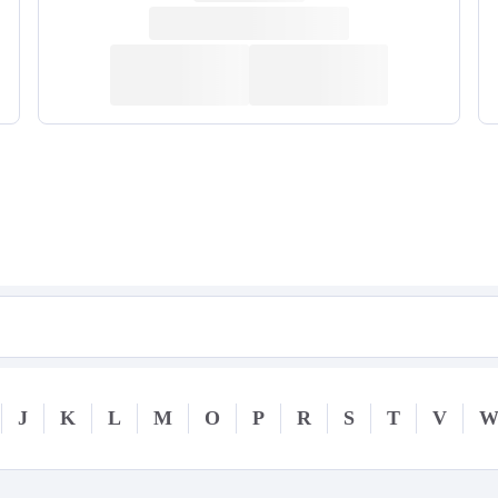
J
K
L
M
O
P
R
S
T
V