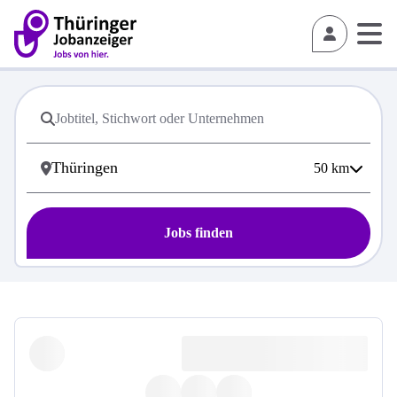
50
km
Jobs finden