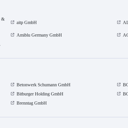
r &
aitp GmbH
AL
Amiblu Germany GmbH
AO
.
Betonwerk Schumann GmbH
BG
Bitburger Holding GmbH
B
Brenntag GmbH