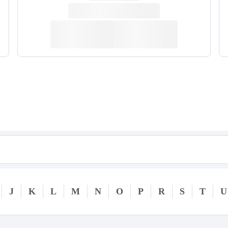
J
K
L
M
N
O
P
R
S
T
U