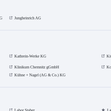
KG
Jungheinrich AG
Kathrein-Werke KG
Ki
Klinikum Chemnitz gGmbH
Ko
Kühne + Nagel (AG & Co.) KG
Labor Staber
La