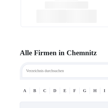
Alle Firmen in
Chemnitz
A
B
C
D
E
F
G
H
I