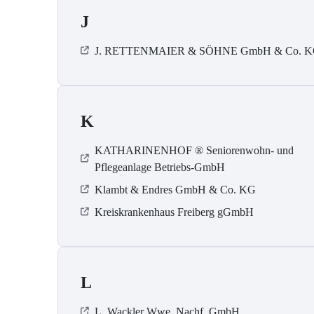
J
J. RETTENMAIER & SÖHNE GmbH & Co. 
K
KATHARINENHOF ® Seniorenwohn- und
Pflegeanlage Betriebs-GmbH
Klambt & Endres GmbH & Co. KG
Kreiskrankenhaus Freiberg gGmbH
L
L. Wackler Wwe. Nachf. GmbH