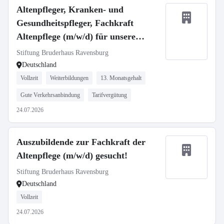
Altenpfleger, Kranken- und
Gesundheitspfleger, Fachkraft
Altenpflege (m/w/d) für unsere
Häuser in Ravensburg und
Stiftung Bruderhaus Ravensburg
Oberhofen gesucht!
Deutschland
Vollzeit
Weiterbildungen
13. Monatsgehalt
Gute Verkehrsanbindung
Tarifvergütung
24.07.2026
Auszubildende zur Fachkraft der
Altenpflege (m/w/d) gesucht!
Stiftung Bruderhaus Ravensburg
Deutschland
Vollzeit
24.07.2026