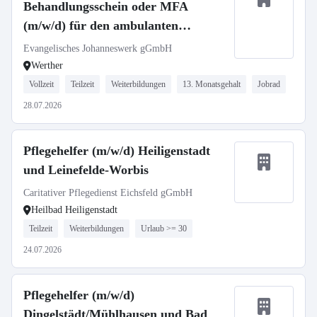
Behandlungsschein oder MFA
(m/w/d) für den ambulanten
Pflegedienst Werther
Evangelisches Johanneswerk gGmbH
Werther
Vollzeit
Teilzeit
Weiterbildungen
13. Monatsgehalt
Jobrad
28.07.2026
Pflegehelfer (m/w/d) Heiligenstadt
und Leinefelde-Worbis
Caritativer Pflegedienst Eichsfeld gGmbH
Heilbad Heiligenstadt
Teilzeit
Weiterbildungen
Urlaub >= 30
24.07.2026
Pflegehelfer (m/w/d)
Dingelstädt/Mühlhausen und Bad