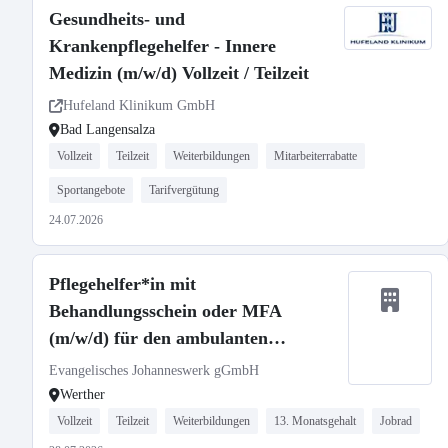
Gesundheits- und
Krankenpflegehelfer - Innere
Medizin (m/w/d) Vollzeit / Teilzeit
Hufeland Klinikum GmbH
Bad Langensalza
Vollzeit
Teilzeit
Weiterbildungen
Mitarbeiterrabatte
Sportangebote
Tarifvergütung
24.07.2026
Pflegehelfer*in mit
Behandlungsschein oder MFA
(m/w/d) für den ambulanten
Pflegedienst Werther
Evangelisches Johanneswerk gGmbH
Werther
Vollzeit
Teilzeit
Weiterbildungen
13. Monatsgehalt
Jobrad