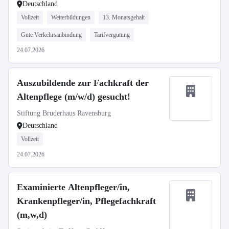
Oberhofen gesucht!
Deutschland
Vollzeit
Weiterbildungen
13. Monatsgehalt
Gute Verkehrsanbindung
Tarifvergütung
24.07.2026
Auszubildende zur Fachkraft der
Altenpflege (m/w/d) gesucht!
Stiftung Bruderhaus Ravensburg
Deutschland
Vollzeit
24.07.2026
Examinierte Altenpfleger/in,
Krankenpfleger/in, Pflegefachkraft
(m,w,d)