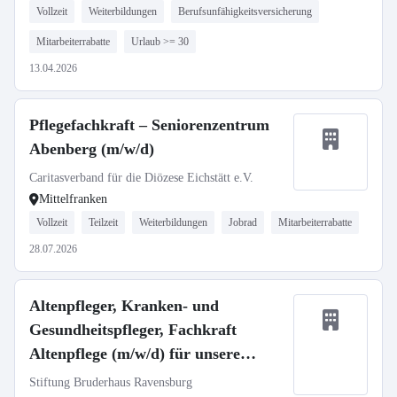
Vollzeit
Weiterbildungen
Berufsunfähigkeitsversicherung
Mitarbeiterrabatte
Urlaub >= 30
13.04.2026
Pflegefachkraft – Seniorenzentrum
Abenberg (m/w/d)
Caritasverband für die Diözese Eichstätt e.V.
Mittelfranken
Vollzeit
Teilzeit
Weiterbildungen
Jobrad
Mitarbeiterrabatte
28.07.2026
Altenpfleger, Kranken- und
Gesundheitspfleger, Fachkraft
Altenpflege (m/w/d) für unsere
Häuser in Ravensburg und
Stiftung Bruderhaus Ravensburg