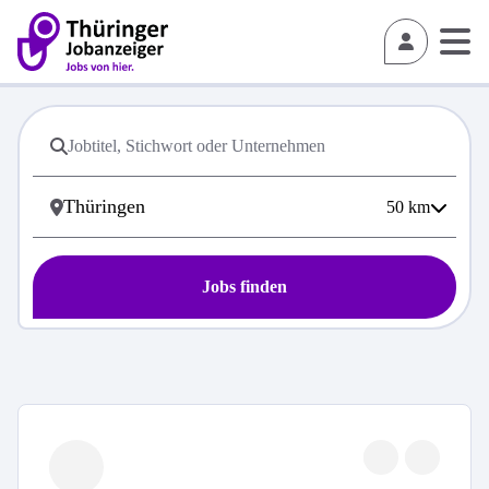
50
km
Jobs finden