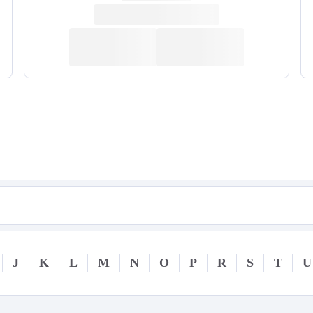
J
K
L
M
N
O
P
R
S
T
U