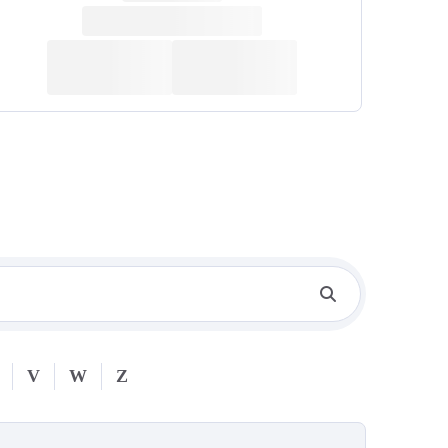
V
W
Z