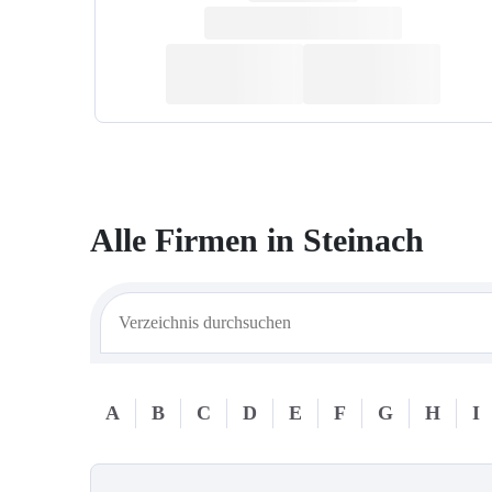
Alle Firmen in
Steinach
A
B
C
D
E
F
G
H
I