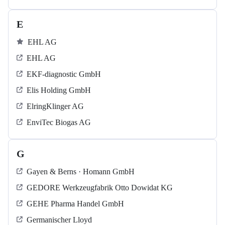
E
EHL AG
EHL AG
EKF-diagnostic GmbH
Elis Holding GmbH
ElringKlinger AG
EnviTec Biogas AG
G
Gayen & Berns · Homann GmbH
GEDORE Werkzeugfabrik Otto Dowidat KG
GEHE Pharma Handel GmbH
Germanischer Lloyd