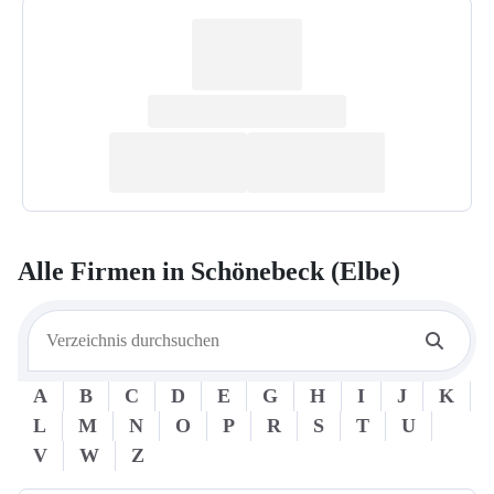
Alle Firmen in
Schönebeck (Elbe)
A
B
C
D
E
G
H
I
J
K
L
M
N
O
P
R
S
T
U
V
W
Z