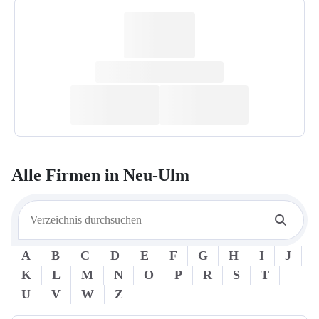
Alle Firmen in
Neu-Ulm
A
B
C
D
E
F
G
H
I
J
K
L
M
N
O
P
R
S
T
U
V
W
Z