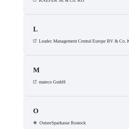
KAEFER SE & Co. KG
L
Leadec Management Central Europe BV & Co.
M
mateco GmbH
O
OstseeSparkasse Rostock