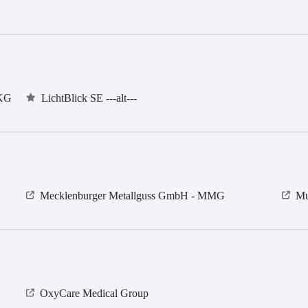
 KG
LichtBlick SE ---alt---
Mecklenburger Metallguss GmbH - MMG
Mu
OxyCare Medical Group