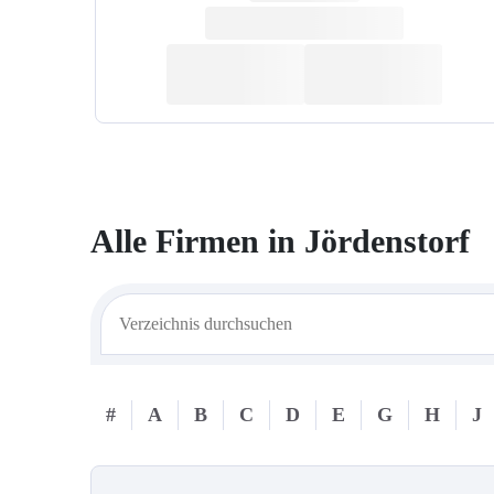
Alle Firmen in
Jördenstorf
#
A
B
C
D
E
G
H
J