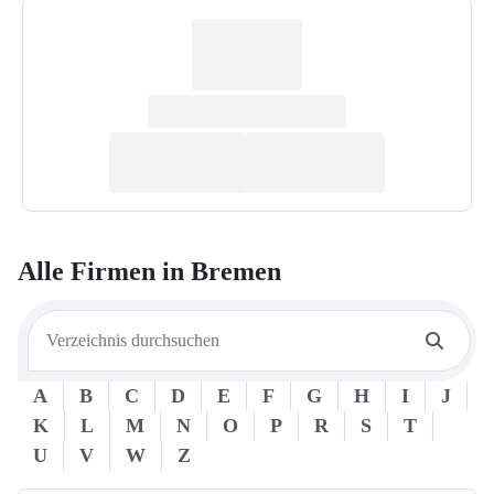
Alle Firmen in
Bremen
A
B
C
D
E
F
G
H
I
J
K
L
M
N
O
P
R
S
T
U
V
W
Z