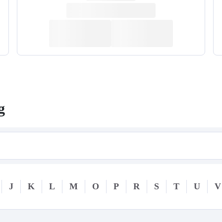
g
J
K
L
M
O
P
R
S
T
U
V